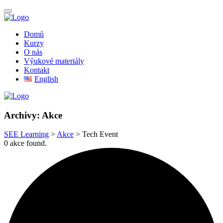
Domů
Kurzy
O nás
Výukové materiály
Kontakt
English
Archivy:
Akce
SEE Learning
>
Akce
>
Tech Event
0 akce found.